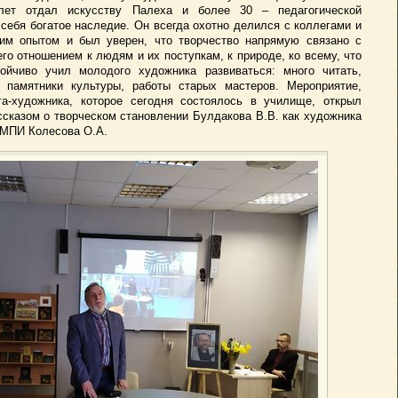
ет отдал искусству Палеха и более 30 – педагогической
 себя богатое наследие. Он всегда охотно делился с коллегами и
оим опытом и был уверен, что творчество напрямую связано с
го отношением к людям и их поступкам, к природе, ко всему, что
тойчиво учил молодого художника развиваться: много читать,
ь памятники культуры, работы старых мастеров. Мероприятие,
га-художника, которое сегодня состоялось в училище, открыл
ссказом о творческом становлении Булдакова В.В. как художника
ГМПИ Колесова О.А.