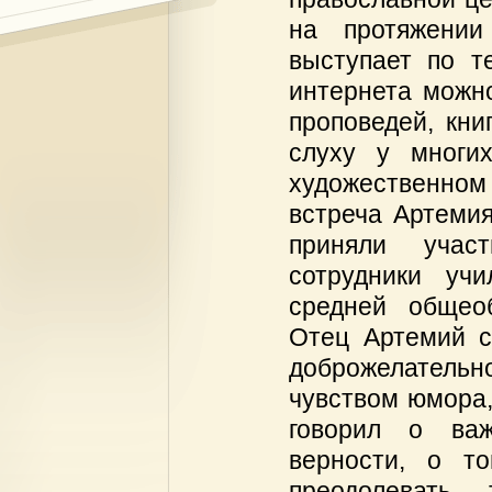
на протяжении
выступает по т
интернета можно
проповедей, кни
слуху у многи
художественном 
встреча Артеми
приняли учас
сотрудники учи
средней общеоб
Отец Артемий с
доброжелатель
чувством юмора,
говорил о важ
верности, о т
преодолевать