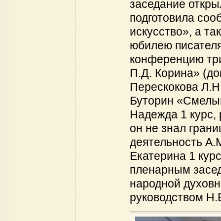
заседание откры
подготовила соо
искусство», а та
юбилею писателя
конференцию три
П.Д. Корина» (до
Перескокова Л.Н.
Буторин «Смелый
Надежда 1 курс, 
он не знал гран
деятельность А.М
Екатерина 1 курс
пленарным засед
народной духовн
руководством Н.