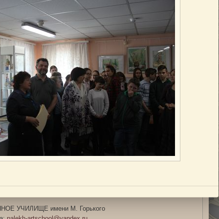
ОЕ УЧИЛИЩЕ имени М. Горького
та:
palekh-artschool@yandex.ru