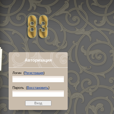
Авторизация
Логин (
Регистрация
)
Пароль (
Восстановить
)