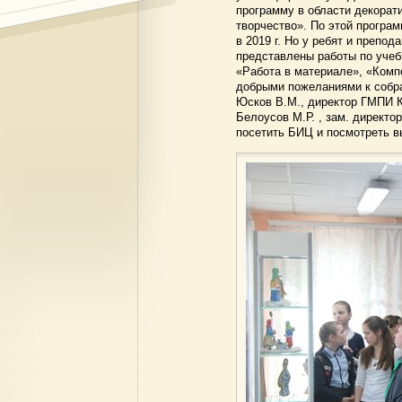
программу в области декорат
творчество». По этой програм
в 2019 г. Но у ребят и препод
представлены работы по учеб
«Работа в материале», «Компо
добрыми пожеланиями к собра
Юсков В.М., директор ГМПИ К
Белоусов М.Р. , зам. директ
посетить БИЦ и посмотреть в