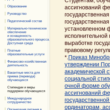
Студентам, обуч
ассигнований фе
Образование
государственная
Руководство
государственная
Педагогический состав
установленном 
Материально-техническое
обеспечение
исполнительной 
и оснащенность
образовательного процесса.
выработке госуд
Доступная среда
правовому регул
Платные
образовательные услуги
*.
Приказ Минобрн
Финансово-хозяйственная
утверждении Пор
деятельность
академической с
Вакантные места для
приема (перевода)
социальной стип
обучающихся
очной форме обу
Стипендии и меры
поддержки обучающихся
ассигнований фе
Международное
государственной
сотрудничество
ординаторам, а
Организация питания в