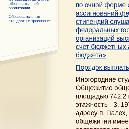
по очной форме 
образовательной
организации
ассигнований фе
Образовательные
стипендий слуша
стандарты и требования
федеральных го
организаций выс
счет бюджетных 
бюджета»
Порядок выплаты
Иногородние ст
Общежитие общей
площадью 742,2 к
этажность - 3, 1
адресу п. Палех,
общежитии имеет